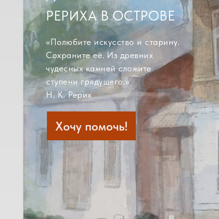
РЕРИХА В ОСТРОВЕ
«Полюбите искусство и старину.
Сохраните её. Из древних
чудесных камней сложите
ступени грядущего.»
Н. К. Рерих
Хочу помочь!